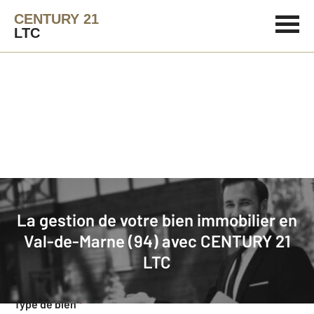
CENTURY 21
LTC
Agence immobilière
Mettre en gestion
La gestion de votre bien immobilier en
Demande d'informations pour la
Val-de-Marne (94) avec
CENTURY 21
gestion de votre bien
LTC
Concernant votre bien
Type de bien
*