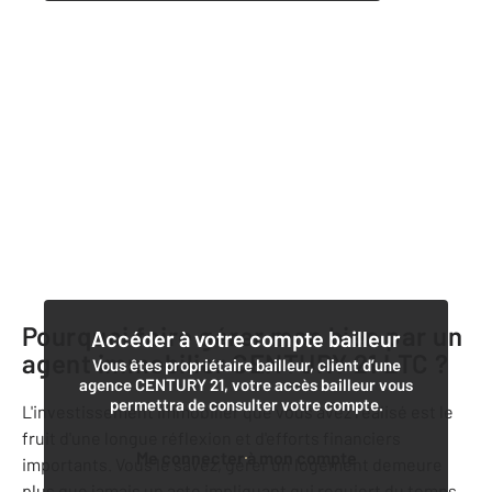
Pourquoi faire gérer mon bien par un
Accéder à votre compte bailleur
agent immobilier
CENTURY 21 LTC
?
Vous êtes propriétaire bailleur, client d’une
agence CENTURY 21, votre accès bailleur vous
permettra de consulter votre compte.
L'investissement immobilier que vous avez réalisé est le
fruit d'une longue réflexion et d'efforts financiers
Me connecter à mon compte
importants. Vous le savez, gérer un logement demeure
plus que jamais un acte impliquant qui requiert du temps,