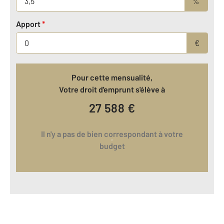
%
Apport
*
€
Pour cette mensualité,
Votre droit d'emprunt s'élève à
27 588
€
Il n'y a pas de bien correspondant à votre
budget