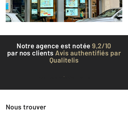
Envoyer un message
Téléphoner à l'agence
Notre agence est notée
9,2/10
par nos clients
Avis authentifiés par
Qualitelis
Voir tous les avis clients
Nous trouver